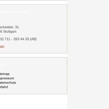
erreichen Sie uns
scheidstr. 31
6 Stuttgart
(0) 711 - 263 44 33 (AB)
akt
vice
itemap
mpressum
atenschutz
fahrt