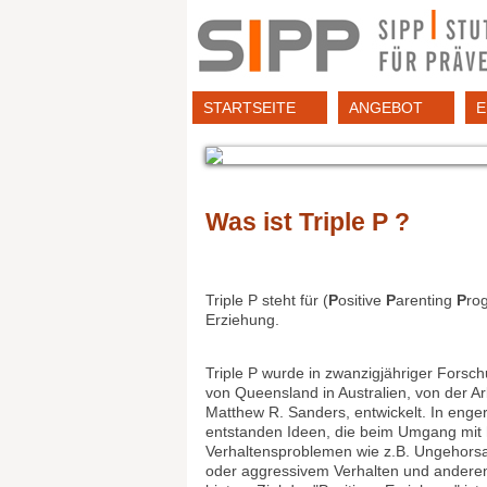
Direkt
zum
Inhalt
STARTSEITE
ANGEBOT
E
Was ist Triple P ?
Triple P steht für (
P
ositive
P
arenting
P
ro
Erziehung.
Triple P wurde in zwanzigjähriger Forsch
von Queensland in Australien, von der Ar
Matthew R. Sanders, entwickelt. In eng
entstanden Ideen, die beim Umgang mit 
Verhaltensproblemen wie z.B. Ungehors
oder aggressivem Verhalten und anderen t