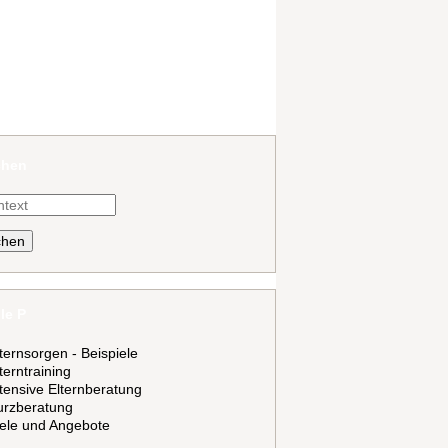
chen
he
ple P
ternsorgen - Beispiele
terntraining
tensive Elternberatung
urzberatung
iele und Angebote