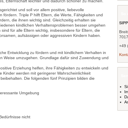
t es, Elternschaft leichter und dadurch schöner zu machen.
erichtet und soll vor allem positive, liebevolle
So 
ördern. Triple P hilft Eltern, die Werte, Fähigkeiten und
dern, die ihnen wichtig sind. Gleichzeitig erhalten sie
SIPP
schiedenen kindlichen Verhaltensproblemen besser umgehen
ind für alle Eltern wichtig, insbesondere für Eltern, die
Breit
orsamen, aufsässigen oder aggressiven Kindern haben.
7017
+49 
liche Entwicklung zu fördern und mit kindlichem Verhalten in
Kont
nden Weise umzugehen. Grundlage dafür sind Zuwendung und
ositive Erziehung helfen, ihre Fähigkeiten zu entwickeln und
se Kinder werden mit geringerer Wahrscheinlichkeit
Ser
 beibehalten. Die folgenden fünf Prinzipien bilden die
S
I
interessante Umgebung
D
An
Bedürfnisse nicht