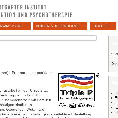
RWACHSENE
KINDER & JUGENDLICHE
TRIPLE P
Su
Suc
gram) - Programm zur positiven
Tri
ungsarbeit an der Universität
El
beitsgruppe um Prof. Dr.
El
er Zusammenarbeit mit Familien
In
häufigen kindlichen
K
am, Gequengel, Wutanfällen
Z
äglich erlebten Schwierigkeiten effektive Hilfestellung